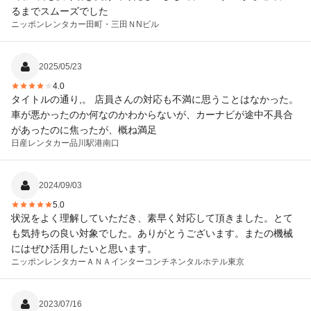
るまでスムーズでした
ニッポンレンタカー
田町・三田ＮNビル
2025/05/23
4.0
タイトルの通り,。 店員さんの対応も不満に思うことはなかった。
車が悪かったのか何なのかわからないが、カーナビが途中不具合
があったのに焦ったが、概ね満足
日産レンタカー
品川駅港南口
2024/09/03
5.0
状況をよく理解していただき、素早く対応して頂きました。とて
も気持ちの良い対象でした。ありがとうございます。またの機械
にはぜひ活用したいと思います。
ニッポンレンタカー
ＡＮＡインターコンチネンタルホテル東京
2023/07/16