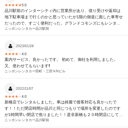
5.0
品川駅前のインターシティ内に営業所があり、借り受けや返却は
地下駐車場まで行くのかと思っていたが1階の側道に面した車寄せ
だったので、すごく便利だった。グランドコモンズにもレンタカ
ニッポンレンタカー
品川駅前
ー営業所があるが借り受けや返却が地下駐車場であり、あまりに
地下道が複雑で返却に苦労したことがありました。
2023/01/28
4.0
案内サービス、良かったです。 初めて、御社を利用しました。
又、使わせてもらいます❗
ニッポンレンタカー
田町・三田ＮNビル
2022/11/07
4.0
新橋店でレンタルしました。車は綺麗で接客対応も良かったで
す！！ただ閉店時間が品川と同じつもりで場所を変更したのです
が1時間早い閉店で焦りました！！是非新橋も２０時閉店にして欲
ニッポンレンタカー
品川駅前
しいです。よろしくお願いします。