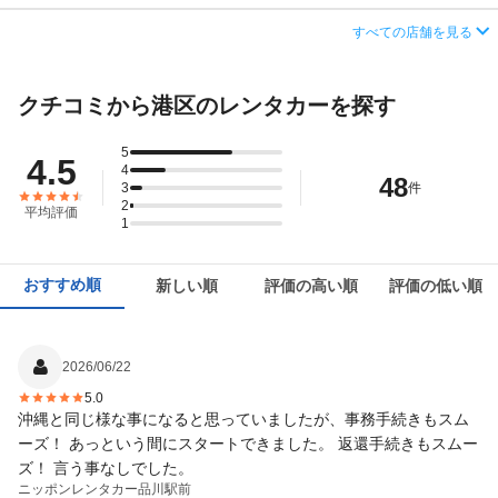
営業時間
毎日 09:00 ～ 19:00
住所
東京都港区西新橋１－１２－１０
すべての店舗を見る
この店舗でレンタカーを探す
アクセス
六本木駅より徒歩で約3分（送迎なし）
店舗詳細
店舗詳細ページはこちら
クチコミから港区のレンタカーを探す
住所
東京都港区六本木６−１０−１ 六本木ヒルズ森タ
ワー地下２階
この店舗でレンタカーを探す
5
4.5
店舗詳細
店舗詳細ページはこちら
4
48
3
件
2
平均評価
この店舗でレンタカーを探す
1
おすすめ順
新しい順
評価の高い順
評価の低い順
2026/06/22
5.0
沖縄と同じ様な事になると思っていましたが、事務手続きもスム
ーズ！ あっという間にスタートできました。 返還手続きもスムー
ズ！ 言う事なしでした。
ニッポンレンタカー
品川駅前