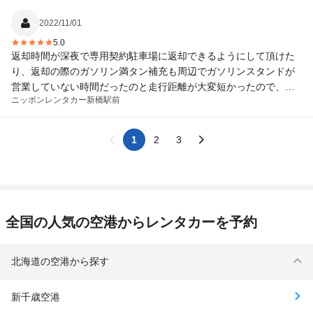
2022/11/01
5.0
返却時間が深夜で専用契約駐車場に返却できるようにして頂けた
り、返却の際のガソリン満タン補充も周辺でガソリンスタンドが
営業していない時間だったのと走行距離が大変短かったので、現
ニッポンレンタカー
新橋駅前
金精算にして頂けたり、大変助かりました。また、是非利用させ
て頂きたいです。
1
2
3
全国の人気の空港からレンタカーを予約
北海道の空港から探す
新千歳空港