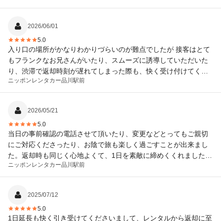
2026/06/01
5.0
入り口の場所がかなりわかりづらいのが難点でしたが 接客はとて
もフランクなお兄さんがいたり、スムーズに誘導していただいた
り、渋滞で返却時刻が遅れてしまった際も、快く受け付けてくだ
ニッポンレンタカー
品川駅前
さったりと、とても快適にレンタルすることができました。この
度はありがとうございました。
2026/05/21
5.0
当日の事前確認の電話させて頂いたり、変更などとってもご親切
にご対応くださったり、お陰で旅も楽しく過ごすことが出来まし
た。返却時も同じく心地よくて、1日を素敵に締めくくれました。
ニッポンレンタカー
品川駅前
ありがとうございます。
2025/07/12
5.0
1日延長も快く引き受けてくださいまして、レンタルから返却に至