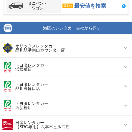
ミニバン・
最安値を検索
最安値
ワゴン
港区のレンタカー会社から探す
オリックスレンタカー
品川駅港南口カウンター店
営業時間
毎日 08:00 ～ 20:00
トヨタレンタカー
浜松町店
アクセス
品川駅より徒歩で約10分（送迎なし）
営業時間
毎日 08:00 ～ 20:00
住所
港区港南１－７－１８ A-PLACE品川東１Ｆ
トヨタレンタカー
品川高輪口店
アクセス
浜松町駅より徒歩で約6分（送迎なし）
店舗詳細
店舗詳細ページはこちら
営業時間
毎日 08:00 ～ 20:00
住所
東京都港区芝大門1-3-11
トヨタレンタカー
西新橋店
この店舗でレンタカーを探す
アクセス
品川駅より徒歩で約5分（送迎なし）
店舗詳細
店舗詳細ページはこちら
営業時間
毎日 08:00 ～ 20:00
住所
東京都港区高輪3-23-1
日産レンタカー
【SRG専用】六本木ヒルズ店
この店舗でレンタカーを探す
アクセス
内幸町駅より徒歩で約2分（送迎なし）
店舗詳細
店舗詳細ページはこちら