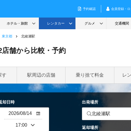
東京都
北綾瀬駅
2店舗から比較・予約
探す
駅周辺の店舗
乗り捨て料金
レ
返却日時
出発場所
北綾瀬駅
返却場所