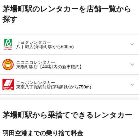
茅場町駅のレンタカーを店舗一覧から
探す
トヨタレンタカー
八丁堀店(茅場町駅から600m)
営業時間
毎日 08:00 ～ 20:00
ニコニコレンタカー
東陽町駅店【4年以内の新車確約】
アクセス
八丁堀駅より徒歩で約1分（送迎なし）
営業時間
(月〜金) 07:00 ～ 21:00 / (土・日) 07:00 ～
住所
東京都中央区八丁堀4-10-2【050-3132-1037店舗
ニッポンレンタカー
22:00 / (祝) 07:00 ～ 21:00
東京八丁堀駅前店(茅場町駅から750m)
からの着信番号】
アクセス
東陽町駅より徒歩で約5分（送迎なし）
店舗詳細
店舗詳細ページはこちら
営業時間
毎日 08:00 ～ 18:00
住所
東京都江東区東陽2-2-20
アクセス
八丁堀駅より徒歩で約1分（送迎なし）
茅場町駅から乗捨てできるレンタカー
この店舗でレンタカーを探す
店舗詳細
店舗詳細ページはこちら
住所
東京都中央区入船1-1-25
羽田空港までの乗り捨て料金
店舗詳細
店舗詳細ページはこちら
この店舗でレンタカーを探す