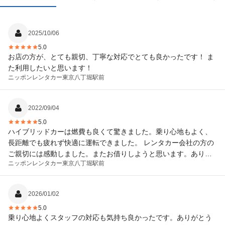
2025/10/06
5.0
お店の方が、とても親切、丁寧な対応でとても良かったです！ ま
た利用したいと思います！
ニッポンレンタカー
東京八丁堀駅前
2022/09/04
5.0
ハイブリッドカーは燃費も良くて驚きました。乗り心地もよく、
長距離でも疲れず快適に運転できました。 レンタカー会社の方の
ご親切には感動しました。またお借りしようと思います。ありが
ニッポンレンタカー
東京八丁堀駅前
とうございました。
2026/01/02
5.0
乗り心地よくスタッフの対応も気持ち良かったです。ありがとう