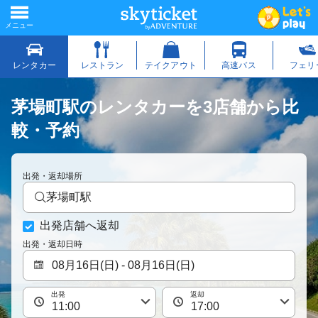
茅場町駅のレンタカーを3店舗から比
較・予約
出発・返却場所
茅場町駅
出発店舗へ返却
出発・返却日時
出発
返却