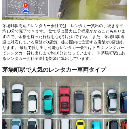
茅場町駅周辺のレンタカー会社では、レンタカー貸出の手続きを平
均10分で完了できます。 繁忙期は最大11分程度かかることもありま
すので、余裕を持った行程を心がけたいですね。 また、茅場町駅送
迎に対応している店舗が0店舗、徒歩圏内に位置する店舗が0店舗あ
ります。 最短で貸し出し可能なレンタカー会社はトヨタレンタカー
でレンタカー貸し出しまで約10分となっています。 ※茅場町駅にあ
るレンタカー会社全3社を対象に算出しています。
茅場町駅で人気のレンタカー車両タイプ