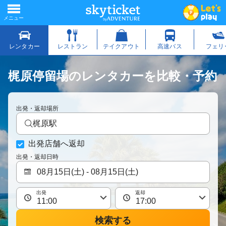
梶原停留場のレンタカーを比較・予約
出発・返却場所
梶原駅
出発店舗へ返却
出発・返却日時
出発
返却
検索する