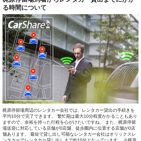
る時間について
梶原停留場周辺のレンタカー会社では、レンタカー貸出の手続きを
平均10分で完了できます。 繁忙期は最大10分程度かかることもあり
ますので、余裕を持った行程を心がけたいですね。 また、梶原停留
場送迎に対応している店舗が0店舗、徒歩圏内に位置する店舗が0店
舗あります。 最短で貸し出し可能なレンタカー会社はオリックスレ
ンタカーでレンタカー貸し出しまで約10分となっています。 ※梶原