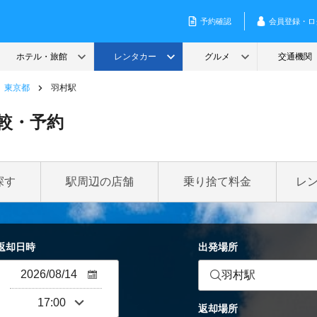
東京都
羽村駅
較・予約
探す
駅周辺の店舗
乗り捨て料金
レ
返却日時
出発場所
羽村駅
返却場所