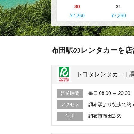
30
31
¥7,260
¥7,260
布田駅のレンタカーを店
トヨタレンタカー | 調
営業時間
毎日 08:00 ～ 20:00
アクセス
調布駅より徒歩で約
住所
調布市布田2-39