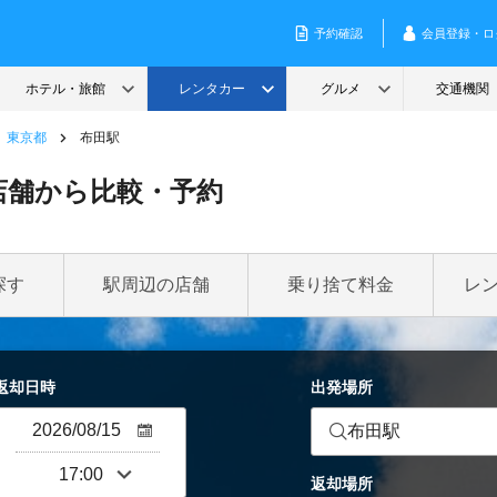
東京都
布田駅
店舗から比較・予約
探す
駅周辺の店舗
乗り捨て料金
レ
返却日時
出発場所
布田駅
返却場所