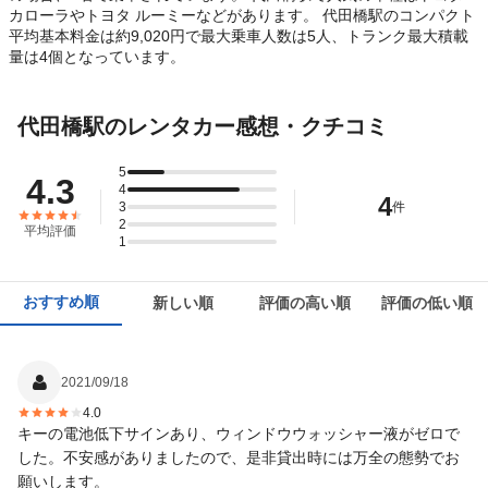
カローラやトヨタ ルーミーなどがあります。 代田橋駅のコンパクト
平均基本料金は約9,020円で最大乗車人数は5人、トランク最大積載
量は4個となっています。
代田橋駅のレンタカー感想・クチコミ
5
4.3
4
4
3
件
2
平均評価
1
おすすめ順
新しい順
評価の高い順
評価の低い順
2021/09/18
4.0
キーの電池低下サインあり、ウィンドウウォッシャー液がゼロで
した。不安感がありましたので、是非貸出時には万全の態勢でお
願いします。