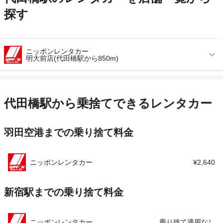
探す
ニッポンレンタカー
明大前店(代田橋駅から850m)
営業時間
毎日 08:00 ～ 20:00
アクセス
明大前駅より徒歩で約5分（送迎なし）
代田橋駅から乗捨てできるレンタカー
住所
東京都杉並区永福１－１－１
羽田空港までの乗り捨て料金
店舗詳細
店舗詳細ページはこちら
この店舗でレンタカーを探す
ニッポンレンタカー
¥2,640
新宿駅までの乗り捨て料金
ニッポンレンタカー
乗り捨て適用なし