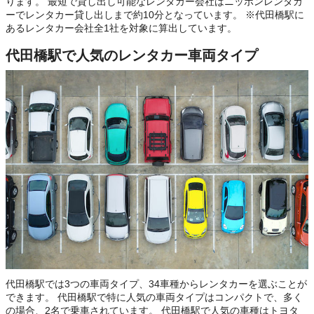
ります。 最短で貸し出し可能なレンタカー会社はニッポンレンタカ
ーでレンタカー貸し出しまで約10分となっています。 ※代田橋駅に
あるレンタカー会社全1社を対象に算出しています。
代田橋駅で人気のレンタカー車両タイプ
代田橋駅では3つの車両タイプ、34車種からレンタカーを選ぶことが
できます。 代田橋駅で特に人気の車両タイプはコンパクトで、多く
の場合、2名で乗車されています。 代田橋駅で人気の車種はトヨタ