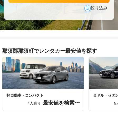
絞り込み
那須郡那須町でレンタカー最安値を探す
軽自動車・コンパクト
ミドル・セダ
最安値を検索〜
4人乗り
5