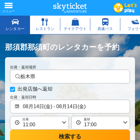
那須郡那須町のレンタカーを予約
出発・返却場所
栃木県
出発店舗へ返却
出発・返却日時
出発
返却
検索する