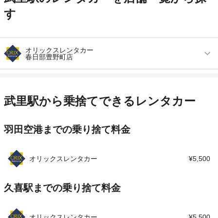
す
オリックスレンタカー
春日部豊野町店
営業時間
毎日 09:00 ～ 18:00
アクセス
武里駅より徒歩で約53分（送迎なし）
武里駅から乗捨てできるレンタカー
住所
埼玉県春日部市豊野町 2-32-11
羽田空港までの乗り捨て料金
店舗詳細
店舗詳細ページはこちら
この店舗でレンタカーを探す
オリックスレンタカー
¥5,500
久喜駅までの乗り捨て料金
オリックスレンタカー
¥5,500