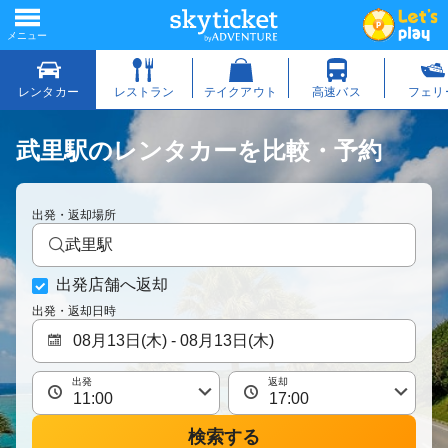
武里駅のレンタカーを比較・予約
出発・返却場所
武里駅
出発店舗へ返却
出発・返却日時
出発
返却
検索する