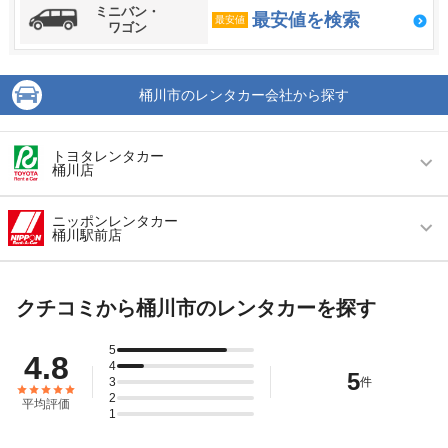
ミニバン・
最安値を検索
最安値
ワゴン
桶川市のレンタカー会社から探す
トヨタレンタカー
桶川店
営業時間
毎日 08:00 ～ 20:00
ニッポンレンタカー
桶川駅前店
アクセス
桶川駅より徒歩で約5分（送迎なし）
営業時間
毎日 08:00 ～ 20:00
住所
埼玉県桶川市東1-3-27
クチコミから桶川市のレンタカーを探す
アクセス
桶川駅より徒歩で約2分（送迎なし）
店舗詳細
店舗詳細ページはこちら
住所
埼玉県桶川市若宮２－１－４
5
4.8
4
この店舗でレンタカーを探す
5
店舗詳細
3
店舗詳細ページはこちら
件
2
平均評価
1
この店舗でレンタカーを探す