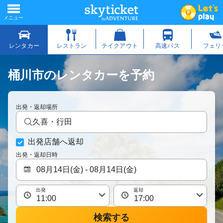
桶川市のレンタカーを予約
出発・返却場所
久喜・行田
出発店舗へ返却
出発・返却日時
出発
返却
検索する