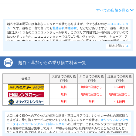
アクセス
南越谷駅より徒歩で約1分（送迎なし）
店舗詳細
店舗詳細ページはこちら
営業時間
毎日 08:00 ～ 20:00
住所
埼玉県越谷市南越谷１－２４－１
すべての店舗を見る
この店舗でレンタカーを探す
アクセス
春日部駅より徒歩で約3分（送迎なし）
店舗詳細
店舗詳細ページはこちら
越谷や草加周辺には有名なレンタカー会社もありますが、中でも多いのが
ニコニコレンタ
カー
です。越谷と一言で言っても
北越谷駅
や
越谷駅
、などなどありますが、越谷、草加周
住所
埼玉県春日部市中央１－３－１８
辺にはいくつものニコニコレンタカーがあり、このエリア周辺では一番利用しやすいので
この店舗でレンタカーを探す
はないでしょうか。ニコニコレンタカーではワゴンR、ヴィッツ、マーチ、キューブ、ア
店舗詳細
店舗詳細ページはこちら
クア、セレナなど、カップルから家族まで幅広いニーズに応えるレンタカーが満載。ハイ
ゼットやハイエースなどの大きい荷物を運ぶ際に使えるレンタカーもリーズナブルな値段
続きを読む
でレンタルする事が出来ます。ニコニコレンタカー会員になると、更に安くなるのも嬉し
いですね。もちろん、禁煙喫煙も選べます。
この店舗でレンタカーを探す
越谷・草加からの乗り捨て料金一覧
大宮までの乗り捨
川口までの乗り捨
足立までの乗り捨
会社名
て料金
て料金
て料金
無料
地域に店舗なし
3,240円
無料
地域に店舗なし
地域に店舗なし
無料
無料
4,320円
人口も多く都心へのアクセスが便利な越谷・草加エリアでは、レンタカー会社の選択肢も
さまざま。乗り捨てサービスが使いやすいおもなレンタカー会社は、
オリックスレンタカ
ー
・
タイムズカーレンタル
・
日産レンタカー
の三社です。これらのレンタカー会社はいず
れも越谷市に店舗が集中しており、JR線から徒歩5分以内の駅チカなところがほとんど。
気になる乗り捨て料金ですが、タイムズやオリックスでは大宮区への乗り捨てが無料で利