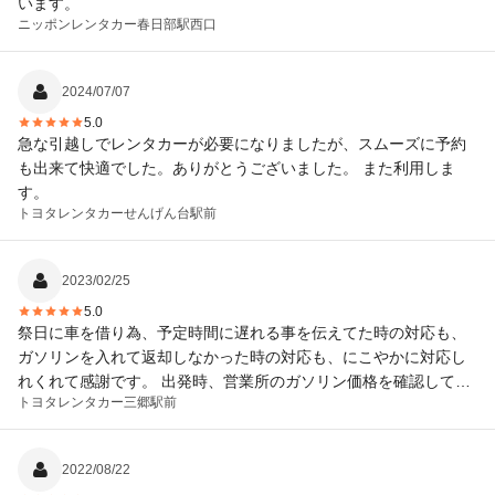
います。
ニッポンレンタカー
春日部駅西口
2024/07/07
5.0
急な引越しでレンタカーが必要になりましたが、スムーズに予約
も出来て快適でした。ありがとうございました。 また利用しま
す。
トヨタレンタカー
せんげん台駅前
2023/02/25
5.0
祭日に車を借り為、予定時間に遅れる事を伝えてた時の対応も、
ガソリンを入れて返却しなかった時の対応も、にこやかに対応し
れくれて感謝です。 出発時、営業所のガソリン価格を確認してお
トヨタレンタカー
三郷駅前
いて良かった。
2022/08/22