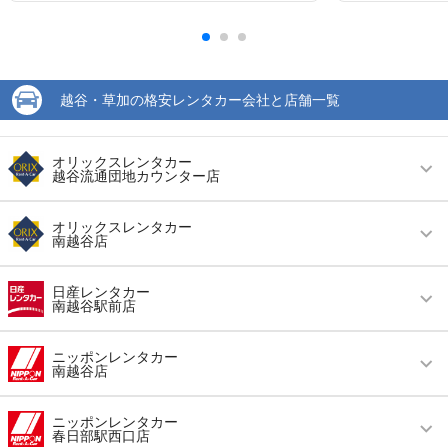
越谷・草加の格安レンタカー会社と店舗一覧
オリックスレンタカー
越谷流通団地カウンター店
営業時間
毎日 09:00 ～ 20:00
オリックスレンタカー
南越谷店
アクセス
南越谷駅より徒歩で約21分（送迎なし）
営業時間
毎日 08:00 ～ 19:00
住所
越谷市相模町１－３３７－１ アポロステーショ
日産レンタカー
南越谷駅前店
ン内
アクセス
南越谷駅より徒歩で約3分（送迎なし）
店舗詳細
店舗詳細ページはこちら
営業時間
(月〜金) 09:00 ～ 18:00
住所
越谷市南越谷２－１４－２９
ニッポンレンタカー
南越谷店
アクセス
南越谷駅より徒歩で約5分（送迎なし）
店舗詳細
店舗詳細ページはこちら
この店舗でレンタカーを探す
営業時間
毎日 07:00 ～ 21:00
住所
埼玉県越谷市南越谷１−１−４９
ニッポンレンタカー
春日部駅西口店
この店舗でレンタカーを探す