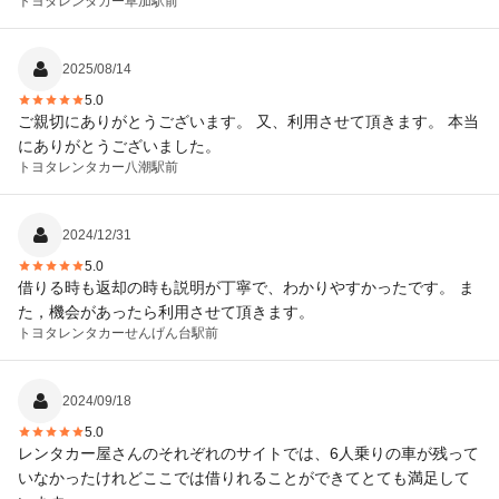
トヨタレンタカー
草加駅前
思います。ありがとうございました！
2025/08/14
5.0
ご親切にありがとうございます。 又、利用させて頂きます。 本当
にありがとうございました。
トヨタレンタカー
八潮駅前
2024/12/31
5.0
借りる時も返却の時も説明が丁寧で、わかりやすかったです。 ま
た，機会があったら利用させて頂きます。
トヨタレンタカー
せんげん台駅前
2024/09/18
5.0
レンタカー屋さんのそれぞれのサイトでは、6人乗りの車が残って
いなかったけれどここでは借りれることができてとても満足して