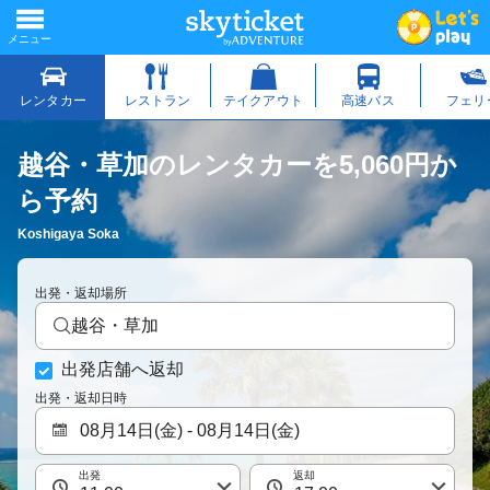
越谷・草加のレンタカーを5,060円か
ら予約
Koshigaya Soka
出発・返却場所
越谷・草加
出発店舗へ返却
出発・返却日時
出発
返却