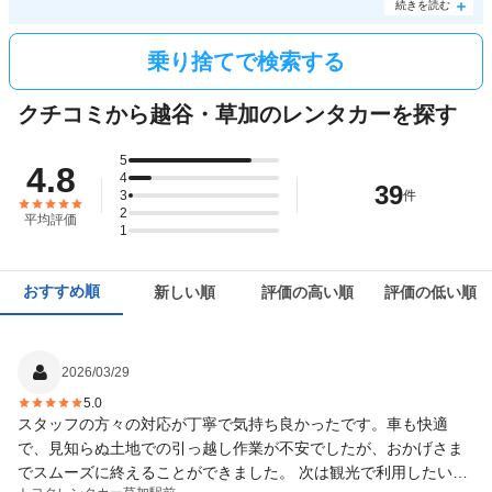
用可能です。さらに、タイムズカーレンタル
新越谷駅
前店から
羽田空港
へ乗り捨てた場合
続きを読む
3,240円と低価格。空港以外でも、都内であればすべて3,240円で乗り捨てられるのはタイ
ムズカーレンタルの強みです。
乗り捨てで検索する
クチコミから越谷・草加のレンタカーを探す
5
4.8
4
39
3
件
2
平均評価
1
おすすめ順
新しい順
評価の高い順
評価の低い順
2026/03/29
5.0
スタッフの方々の対応が丁寧で気持ち良かったです。車も快適
で、見知らぬ土地での引っ越し作業が不安でしたが、おかげさま
でスムーズに終えることができました。 次は観光で利用したいと