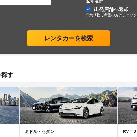
返却場所
出発店舗へ返却
※乗り捨て希望の方はチェック
レンタカーを検索
を探す
ミドル・セダン
RV・