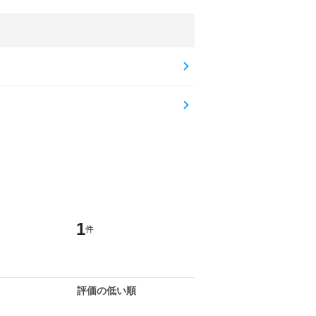
1
件
評価の低い順