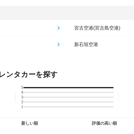
宮古空港(宮古島空港)
新石垣空港
レンタカーを探す
5
4
3
2
1
新しい順
評価の高い順