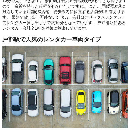
10分で完了できます。 繁忙期は最大10分程度かかることもあります
ので、余裕を持った行程を心がけたいですね。 また、戸部駅送迎に
対応している店舗が0店舗、徒歩圏内に位置する店舗が0店舗ありま
す。 最短で貸し出し可能なレンタカー会社はオリックスレンタカー
でレンタカー貸し出しまで約10分となっています。 ※戸部駅にある
レンタカー会社全1社を対象に算出しています。
戸部駅で人気のレンタカー車両タイプ