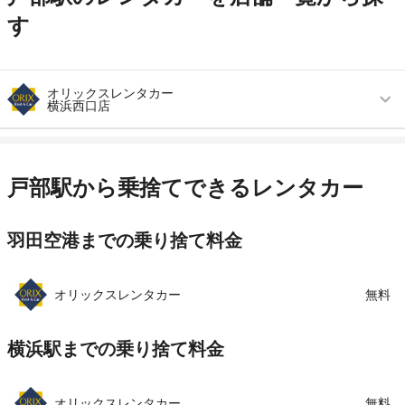
す
オリックスレンタカー
横浜西口店
営業時間
毎日 08:00 ～ 20:00
アクセス
横浜駅より徒歩で約5分（送迎なし）
戸部駅から乗捨てできるレンタカー
住所
横浜市西区南幸１－４－地下２Ｆ
羽田空港までの乗り捨て料金
店舗詳細
店舗詳細ページはこちら
この店舗でレンタカーを探す
オリックスレンタカー
無料
横浜駅までの乗り捨て料金
オリックスレンタカー
無料