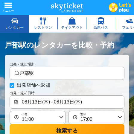
戸部駅のレンタカーを比較・予約
出発・返却場所
戸部駅
出発店舗へ返却
出発・返却日時
出発
返却
検索する