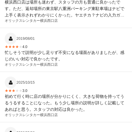
横浜西口店は場所も迷わず、スタッフの方も普通に良かったで
す。ただ、返却場所の東京駅八重洲パーキング東駐車場はナビで
上手く表示されずわかりにくかった。ヤエチカ？ナビの入力ガイ
オリックスレンタカー
横浜西口店
ドがあれば良いかもですね。
2019/08/01
4.0
忙しそうで説明が少し足りず不安になる場面がありましたが、感
じのいい対応で良かったです。
オリックスレンタカー
横浜西口店
2025/10/15
3.0
初めて行く時に店の場所が分かりにくく、大きな荷物を持ってう
るうるすることになった。もう少し場所の説明が詳しく記載して
あればと思う。スタッフの対応は良かった。
オリックスレンタカー
横浜西口店