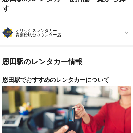
す
オリックスレンタカー
青葉松風台カウンター店
営業時間
毎日 09:00 ～ 18:00
アクセス
青葉台駅より徒歩で約12分（送迎なし）
恩田駅のレンタカー情報
住所
横浜市青葉区松風台１７ エネオスＳＳ内
店舗詳細
店舗詳細ページはこちら
恩田駅でおすすめのレンタカーについて
この店舗でレンタカーを探す