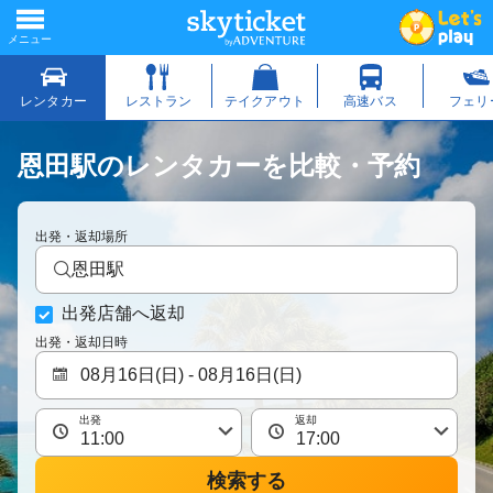
恩田駅のレンタカーを比較・予約
出発・返却場所
恩田駅
出発店舗へ返却
出発・返却日時
出発
返却
検索する