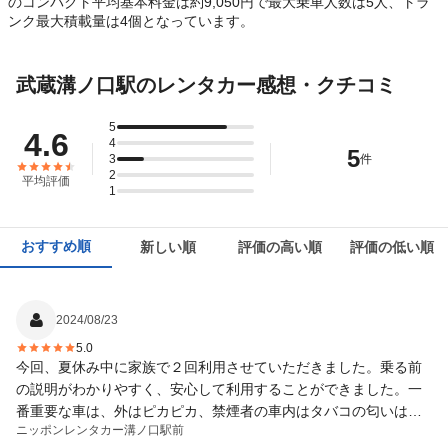
のコンパクト平均基本料金は約9,050円で最大乗車人数は5人、トラ
ンク最大積載量は4個となっています。
武蔵溝ノ口駅のレンタカー感想・クチコミ
5
4.6
4
5
3
件
2
平均評価
1
おすすめ順
新しい順
評価の高い順
評価の低い順
2024/08/23
5.0
今回、夏休み中に家族で２回利用させていただきました。乗る前
の説明がわかりやすく、安心して利用することができました。一
番重要な車は、外はピカピカ、禁煙者の車内はタバコの匂いはも
ニッポンレンタカー
溝ノ口駅前
ちろん、その他気になる匂いも全くなく、匂いに敏感な家族も全