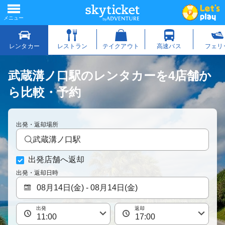
武蔵溝ノ口駅のレンタカーを4店舗か
ら比較・予約
出発・返却場所
武蔵溝ノ口駅
出発店舗へ返却
出発・返却日時
出発
返却