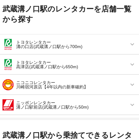
武蔵溝ノ口駅のレンタカーを店舗一覧
から探す
トヨタレンタカー
溝の口店(武蔵溝ノ口駅から700m)
営業時間
毎日 08:00 ～ 18:00
トヨタレンタカー
高津店(武蔵溝ノ口駅から650m)
アクセス
溝の口駅より徒歩で約8分（送迎なし）
営業時間
毎日 08:00 ～ 20:00
住所
神奈川県川崎市高津区溝の口2-20-5
ニコニコレンタカー
川崎宿河原店【4年以内の新車確約】
アクセス
高津駅より徒歩で約5分（送迎なし）
店舗詳細
店舗詳細ページはこちら
営業時間
毎日 09:00 ～ 21:00
住所
神奈川県川崎市高津区溝口3-16-43
ニッポンレンタカー
溝ノ口駅前店(武蔵溝ノ口駅から50m)
この店舗でレンタカーを探す
アクセス
宿河原駅より徒歩で約5分（送迎なし）
店舗詳細
店舗詳細ページはこちら
営業時間
毎日 07:00 ～ 22:00
住所
神奈川県川崎市多摩区宿河原5-22-5
この店舗でレンタカーを探す
アクセス
溝の口駅より徒歩で約1分（送迎なし）
店舗詳細
店舗詳細ページはこちら
武蔵溝ノ口駅から乗捨てできるレンタ