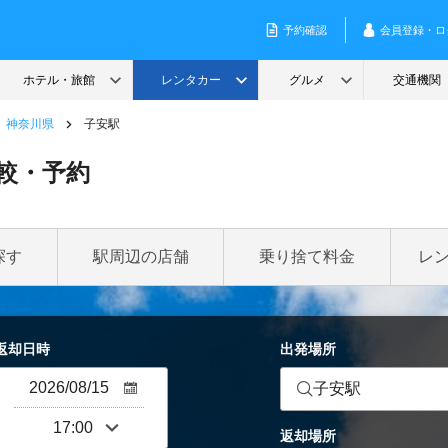
神奈川県
子安駅
較・予約
探す
駅周辺の店舗
乗り捨て料金
レ
返却日時
出発場所
子安駅
返却場所