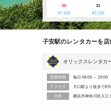
30
31
¥7,150
¥7,150
子安駅のレンタカーを店
オリックスレンタカー 
営業時間
毎日 08:00 ～ 20:00
アクセス
大口駅より徒歩で約
住所
横浜市神奈川区入江