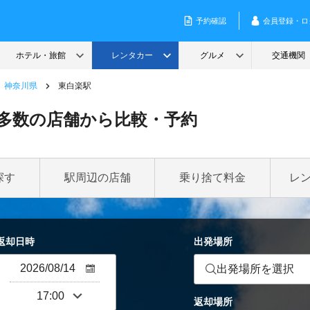
神奈川県
東白楽駅
多数の店舗から比較・予約
探す
駅周辺の店舗
乗り捨て料金
レ
返却日時
出発場所
出発場所を選択
返却場所