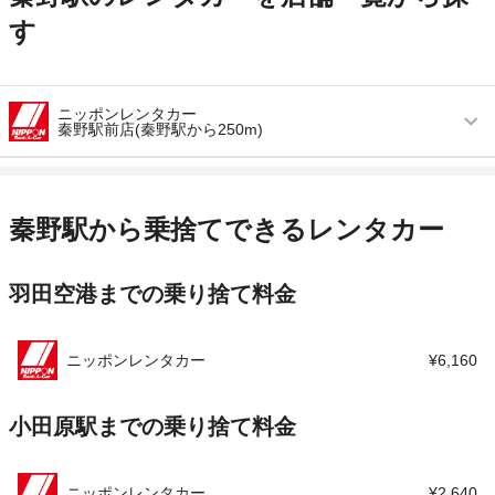
す
ニッポンレンタカー
秦野駅前店(秦野駅から250m)
営業時間
毎日 08:00 ～ 20:00
アクセス
秦野駅より徒歩で約3分（送迎なし）
秦野駅から乗捨てできるレンタカー
住所
神奈川県秦野市大秦町１－２１
羽田空港までの乗り捨て料金
店舗詳細
店舗詳細ページはこちら
この店舗でレンタカーを探す
ニッポンレンタカー
¥6,160
小田原駅までの乗り捨て料金
ニッポンレンタカー
¥2,640