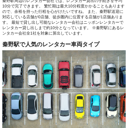
秦野駅周辺のレンタカー会社では、レンタカー貸出の手続きを平均
10分で完了できます。 繁忙期は最大10分程度かかることもあります
ので、余裕を持った行程を心がけたいですね。 また、秦野駅送迎に
対応している店舗が0店舗、徒歩圏内に位置する店舗が1店舗ありま
す。 最短で貸し出し可能なレンタカー会社はニッポンレンタカーで
レンタカー貸し出しまで約10分となっています。 ※秦野駅にあるレ
ンタカー会社全1社を対象に算出しています。
秦野駅で人気のレンタカー車両タイプ