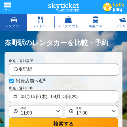
秦野駅のレンタカーを比較・予約
出発・返却場所
秦野駅
出発店舗へ返却
出発・返却日時
出発
返却
検索する