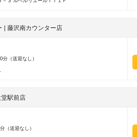
６－３ ルベルリエールＩＩ１Ｆ
 | 藤沢南カウンター店
0分（送迎なし）
１
辻堂駅前店
5分（送迎なし）