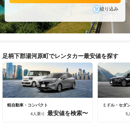
絞り込み
足柄下郡湯河原町でレンタカー最安値を探す
軽自動車・コンパクト
ミドル・セダ
最安値を検索〜
4人乗り
5