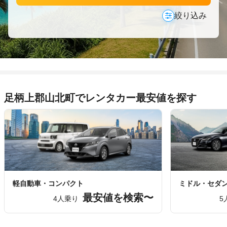
絞り込み
足柄上郡山北町でレンタカー最安値を探す
軽自動車・コンパクト
ミドル・セダ
最安値を検索〜
4人乗り
5