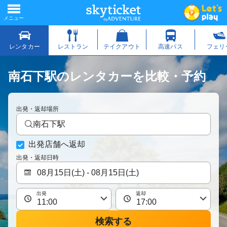
南石下駅のレンタカーを比較・予約
出発・返却場所
南石下駅
出発店舗へ返却
出発・返却日時
出発
返却
検索する