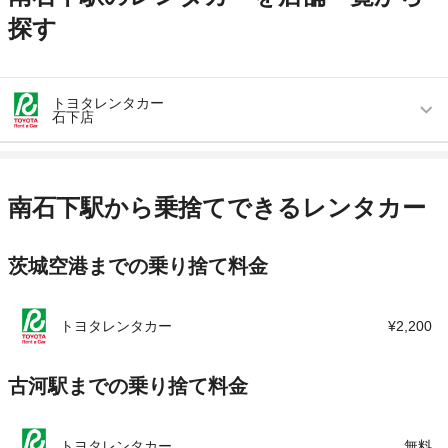
探す
トヨタレンタカー
石下店
営業時間
毎日 08:00 ～ 19:00
アクセス
石下駅より車で約5分（送迎なし）
南石下駅から乗捨てできるレンタカー
住所
茨城県常総市新石下1581茨城トヨタ内
茨城空港までの乗り捨て料金
店舗詳細
店舗詳細ページはこちら
この店舗でレンタカーを探す
トヨタレンタカー
¥2,200
古河駅までの乗り捨て料金
トヨタレンタカー
無料