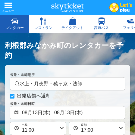
利根郡みなかみ町のレンタカーを予
約
出発・返却場所
水上・月夜野・猿ヶ京・法師
出発店舗へ返却
出発・返却日時
出発
返却