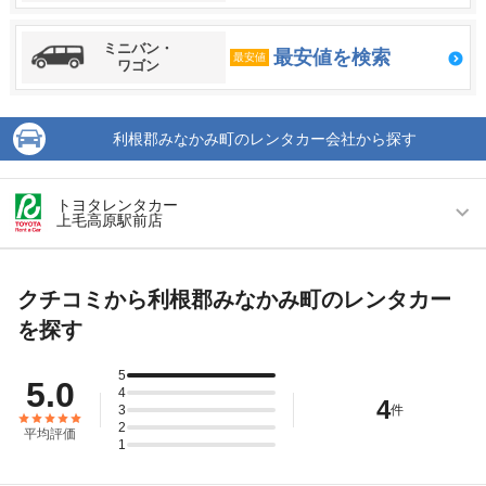
ミニバン・
最安値を検索
最安値
ワゴン
利根郡みなかみ町のレンタカー会社から探す
トヨタレンタカー
上毛高原駅前店
営業時間
毎日 08:00 ～ 20:00
クチコミから利根郡みなかみ町のレンタカー
アクセス
上毛高原駅より徒歩で約1分（送迎なし）
を探す
住所
群馬県利根郡みなかみ町月夜野甲1766
5
店舗詳細
店舗詳細ページはこちら
5.0
4
4
3
件
2
この店舗でレンタカーを探す
平均評価
1