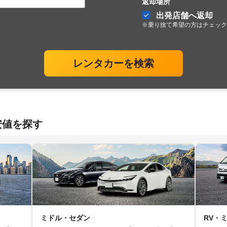
返却場所
出発店舗へ返却
※乗り捨て希望の方はチェック
レンタカーを検索
安値を探す
ミドル・セダン
RV・