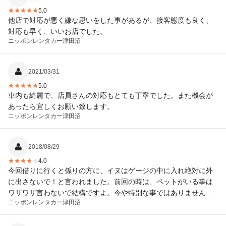
5.0
他店で対応が悪く嫌な思いをした事があるが、接客態度も良く、
対応も早く、いいお店でした。
ニッポンレンタカー
津田沼
2021/03/31
5.0
車内も綺麗で、店員さんの対応もとても丁寧でした。また機会が
あったら宜しくお願い致します。
ニッポンレンタカー
津田沼
2018/08/29
4.0
今回借りに行くと係りの方に、イヌはゲージの中に入れ絶対に外
に出さないで！と言われました。前回の時は、ペットがいる事は
ワザワザ言わないで結構ですよ。今や特別な事ではありませんか
ニッポンレンタカー
津田沼
ら、と言ってくれてとても親切でした。 会社の方針に変化があっ
たのですかネ。 千葉から青森県鯵ヶ沢まで5日掛けて往復すると