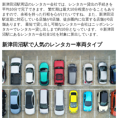
新津田沼駅周辺のレンタカー会社では、レンタカー貸出の手続きを
平均10分で完了できます。 繁忙期は最大10分程度かかることもあり
ますので、余裕を持った行程を心がけたいですね。 また、新津田沼
駅送迎に対応している店舗が0店舗、徒歩圏内に位置する店舗が0店
舗あります。 最短で貸し出し可能なレンタカー会社はニッポンレン
タカーでレンタカー貸し出しまで約10分となっています。 ※新津田
沼駅にあるレンタカー会社全1社を対象に算出しています。
新津田沼駅で人気のレンタカー車両タイプ