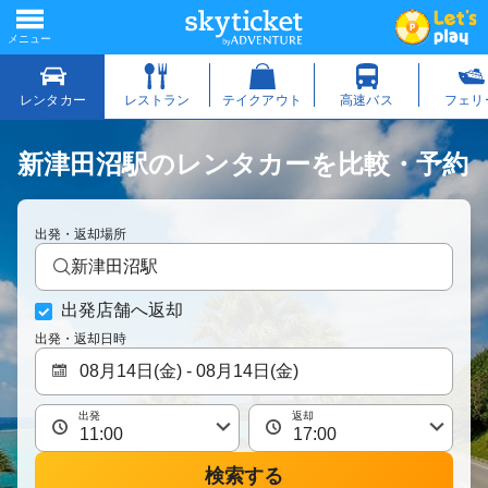
新津田沼駅のレンタカーを比較・予約
出発・返却場所
新津田沼駅
出発店舗へ返却
出発・返却日時
出発
返却
検索する