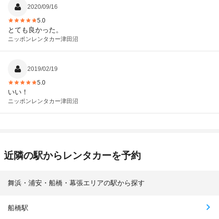
言っても、担当の女性の態度は変らずとても嫌な気持ちにさせら
2020/09/16
れました。 もし、その女性の言う通りゲージに閉じ込めたままだ
5.0
と、それって動物虐待では？ もう少し幅を持って、お客様に当た
とても良かった。
っても良い のでは？
ニッポンレンタカー
津田沼
2019/02/19
5.0
いい！
ニッポンレンタカー
津田沼
近隣の駅からレンタカーを予約
舞浜・浦安・船橋・幕張エリアの駅から探す
船橋駅