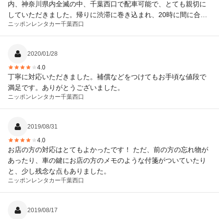
内、神奈川県内全滅の中、千葉西口で配車可能で、とても親切に
していただきました。帰りに渋滞に巻き込まれ、20時に間に合わ
ニッポンレンタカー
千葉西口
ないかと焦りました、10分ほど経過したにも関わらず、お待ちい
ただき、ご丁寧に電話対応していただきました。
2020/01/28
4.0
丁寧に対応いただきました。補償などをつけてもお手頃な値段で
満足です。ありがとうございました。
ニッポンレンタカー
千葉西口
2019/08/31
4.0
お店の方の対応はとてもよかったです！ ただ、前の方の忘れ物が
あったり、車の鍵にお店の方のメモのような付箋がついていたり
と、少し残念な点もありました。
ニッポンレンタカー
千葉西口
2019/08/17