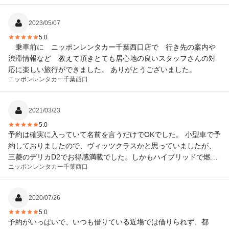
2023/05/07
5.0
乗車前に ニッポンレンタカー千葉西口店で 行き先の案内や
渋滞情報など 教えて頂きとても居心地の良いスタッフさんの対
応に楽しい旅行ができました。 ありがとうございました。
ニッポンレンタカー
千葉西口
2021/03/23
5.0
予約は確実に入っていて名前を言うだけでOKでした。 小型車で予
約しておりましたので、ヴィッツクラスかと思っていましたが、
三菱のデリカD2でお得感満載でした。しかもハイブリッドで燃費
ニッポンレンタカー
千葉西口
も乗り心地も良くて快適でした。予定より早目に返却したのでそ
の分を返金もしていただけました。 また利用したいです。
2020/07/26
5.0
予約がいっぱいで、いつも借りている近場では借りられず、都