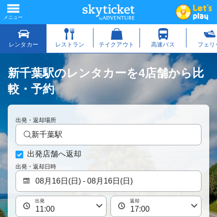
新千葉駅のレンタカーを4店舗から比
較・予約
出発・返却場所
新千葉駅
出発店舗へ返却
出発・返却日時
出発
返却