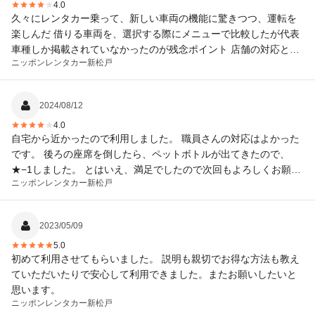
4.0
久々にレンタカー乗って、新しい車両の機能に驚きつつ、運転を
楽しんだ 借りる車両を、選択する際にメニューで比較したが代表
車種しか掲載されていなかったのが残念ポイント 店舗の対応とか
ニッポンレンタカー
新松戸
は大変良かったです
2024/08/12
4.0
自宅から近かったので利用しました。 職員さんの対応はよかった
です。 後ろの座席を倒したら、ペットボトルが出てきたので、
★−1しました。 とはいえ、満足でしたので次回もよろしくお願い
ニッポンレンタカー
新松戸
します。
2023/05/09
5.0
初めて利用させてもらいました。 説明も親切でお得な方法も教え
ていただいたりで安心して利用できました。またお願いしたいと
思います。
ニッポンレンタカー
新松戸