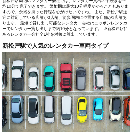
新松戸駅周辺のレンタカー会社では、レンタカー貸出の手続きを平
均10分で完了できます。 繁忙期は最大10分程度かかることもありま
すので、余裕を持った行程を心がけたいですね。 また、新松戸駅送
迎に対応している店舗が0店舗、徒歩圏内に位置する店舗が1店舗あ
ります。 最短で貸し出し可能なレンタカー会社はニッポンレンタカ
ーでレンタカー貸し出しまで約10分となっています。 ※新松戸駅に
あるレンタカー会社全1社を対象に算出しています。
新松戸駅で人気のレンタカー車両タイプ