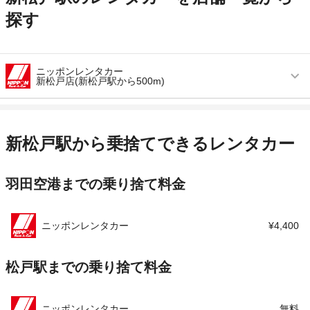
探す
ニッポンレンタカー
新松戸店(新松戸駅から500m)
営業時間
毎日 08:00 ～ 20:00
アクセス
新松戸駅より徒歩で約5分（送迎なし）
新松戸駅から乗捨てできるレンタカー
住所
千葉県松戸市新松戸4-52-1
羽田空港までの乗り捨て料金
店舗詳細
店舗詳細ページはこちら
この店舗でレンタカーを探す
ニッポンレンタカー
¥4,400
松戸駅までの乗り捨て料金
ニッポンレンタカー
無料