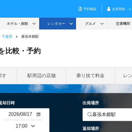
千葉県
幕張本郷駅
を比較・予約
探す
駅周辺の店舗
乗り捨て料金
レ
返却日時
出発場所
幕張本郷駅
返却場所