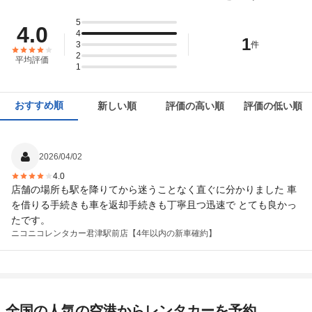
この店舗でレンタカーを探す
住所
君津市南子安6-1-5
5
4.0
4
この店舗でレンタカーを探す
1
店舗詳細
3
店舗詳細ページはこちら
件
2
平均評価
1
この店舗でレンタカーを探す
おすすめ順
新しい順
評価の高い順
評価の低い順
2026/04/02
4.0
店舗の場所も駅を降りてから迷うことなく直ぐに分かりました 車
を借りる手続きも車を返却手続きも丁寧且つ迅速で とても良かっ
たです。
ニコニコレンタカー
君津駅前店【4年以内の新車確約】
全国の人気の空港からレンタカーを予約