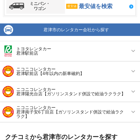
ミニバン・
最安値を検索
最安値
ワゴン
君津市のレンタカー会社から探す
トヨタレンタカー
君津駅前店
営業時間
毎日 08:00 ～ 20:00
ニコニコレンタカー
君津駅前店【4年以内の新車確約】
アクセス
君津駅より徒歩で約4分（送迎なし）
営業時間
(月〜金) 08:00 ～ 20:00 / (土・日) 07:00 ～
住所
千葉県君津市東坂田4-1-7
ニコニコレンタカー
20:00 / (祝) 08:00 ～ 20:00
君津陽光台店【ガソリンスタンド併設で給油ラクラク】
店舗詳細
店舗詳細ページはこちら
アクセス
君津駅より徒歩で約1分（送迎なし）
営業時間
毎日 07:00 ～ 21:00
ニコニコレンタカー
君津南子安6丁目店【ガソリンスタンド併設で給油ラク
住所
千葉県君津市中野1-2-6-B号
この店舗でレンタカーを探す
ラク】
アクセス
君津駅より車で約5分（送迎なし）
店舗詳細
店舗詳細ページはこちら
営業時間
毎日 07:00 ～ 21:00
住所
君津市陽光台3-2-5
クチコミから君津市のレンタカーを探す
アクセス
君津駅より車で約7分（送迎なし）
店舗詳細
店舗詳細ページはこちら