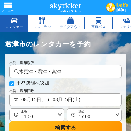
君津市のレンタカーを予約
出発・返却場所
木更津・君津・富津
出発店舗へ返却
出発・返却日時
出発
返却
検索する