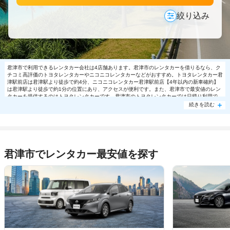
絞り込み
君津市で利用できるレンタカー会社は4店舗あります。君津市のレンタカーを借りるなら、ク
チコミ高評価のトヨタレンタカーやニコニコレンタカーなどがおすすめ。トヨタレンタカー君
津駅前店は君津駅より徒歩で約4分、ニコニコレンタカー君津駅前店【4年以内の新車確約】
は君津駅より徒歩で約1分の位置にあり、アクセスが便利です。また、君津市で最安値のレン
タカーを提供するのはトヨタレンタカーです。君津市のトヨタレンタカーでは日帰り利用で
1BOX・ワゴン7260円～の格安で利用できます。君津市で大人気の格安レンタカーは売り切
続きを読む
れる場合もありますので、ご予約はお早めに。
君津市でレンタカー最安値を探す