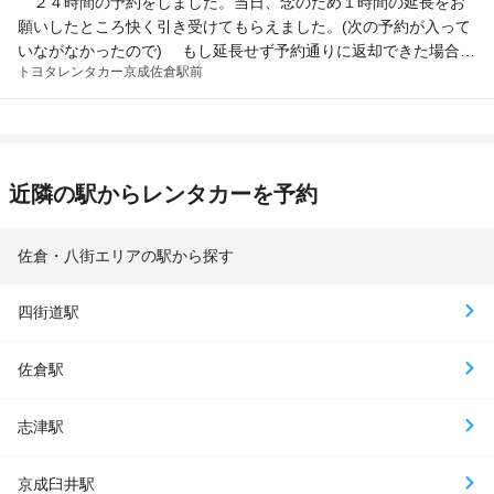
２４時間の予約をしました。当日、念のため１時間の延長をお
願いしたところ快く引き受けてもらえました。(次の予約が入って
いながなかったので) もし延長せず予約通りに返却できた場合
トヨタレンタカー
京成佐倉駅前
は、延長の料金は返金になるとのことで、安心して利用できまし
た。 初めてのレンタカー利用で、カーナビの使い方も丁寧に教
えてもらいありがたかったです。おかげで、楽しく安全な旅をす
ることができました。ありがとうございました。
近隣の駅からレンタカーを予約
佐倉・八街エリアの駅から探す
四街道駅
佐倉駅
志津駅
京成臼井駅