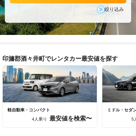
絞り込み
印旛郡酒々井町でレンタカー最安値を探す
軽自動車・コンパクト
ミドル・セダ
最安値を検索〜
4人乗り
5