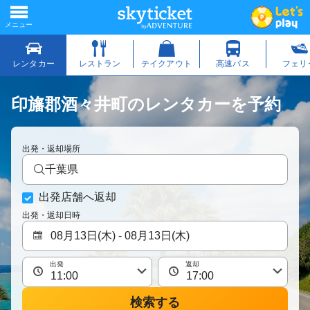
印旛郡酒々井町のレンタカーを予約
出発・返却場所
千葉県
出発店舗へ返却
出発・返却日時
出発
返却
検索する