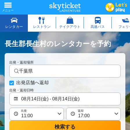
長生郡長生村のレンタカーを予約
出発・返却場所
千葉県
出発店舗へ返却
出発・返却日時
出発
返却
検索する