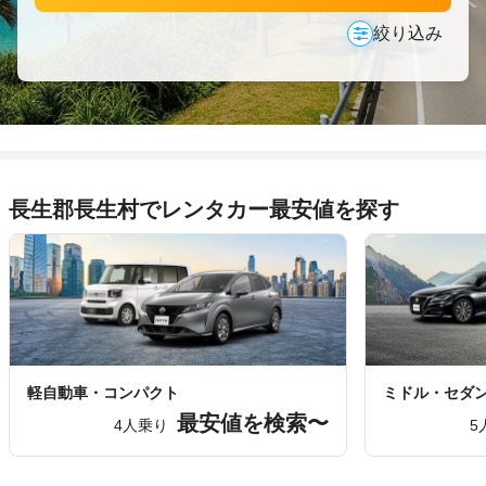
絞り込み
長生郡長生村でレンタカー最安値を探す
軽自動車・コンパクト
ミドル・セダ
最安値を検索〜
4人乗り
5