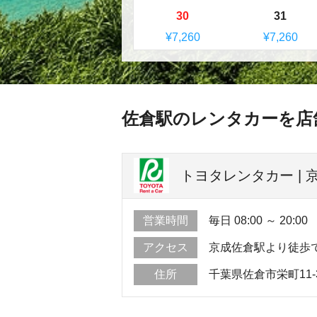
30
31
¥7,260
¥7,260
佐倉駅のレンタカーを店
トヨタレンタカー |
営業時間
毎日 08:00 ～ 20:00
アクセス
京成佐倉駅より徒歩
住所
千葉県佐倉市栄町11-