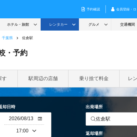
千葉県
佐倉駅
較・予約
探す
駅周辺の店舗
乗り捨て料金
レ
返却日時
出発場所
佐倉駅
返却場所