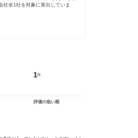
ー会社全1社を対象に算出していま
1
件
評価の低い順