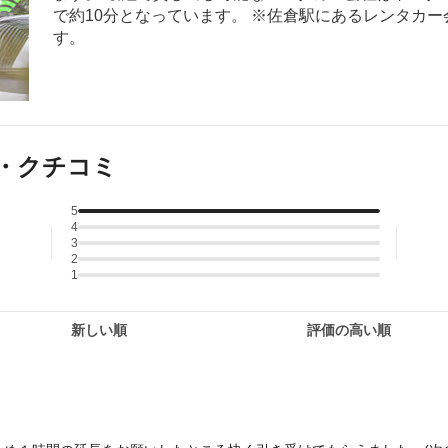
で約10分となっています。 ※佐倉駅にあるレンタカ
す。
・クチコミ
5
4
3
2
1
新しい順
評価の高い順