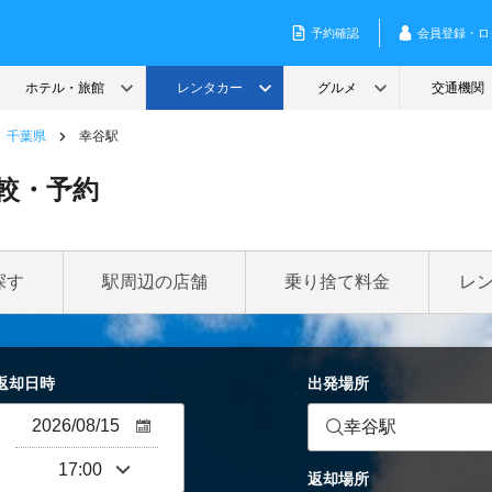
千葉県
幸谷駅
較・予約
探す
駅周辺の店舗
乗り捨て料金
レ
返却日時
出発場所
幸谷駅
返却場所