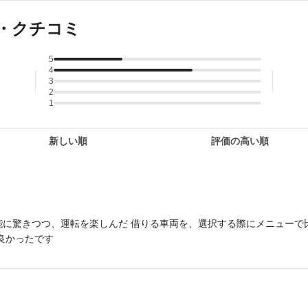
・クチコミ
5
4
3
2
1
新しい順
評価の高い順
能に驚きつつ、運転を楽しんだ 借りる車両を、選択する際にメニューで
かは大変良かったです