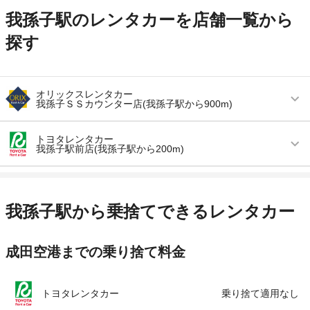
我孫子駅のレンタカーを店舗一覧から
探す
オリックスレンタカー
我孫子ＳＳカウンター店(我孫子駅から900m)
営業時間
(月・火・水・金) 09:00 ～ 18:00 / (土・日・祝)
トヨタレンタカー
09:00 ～ 18:00
我孫子駅前店(我孫子駅から200m)
アクセス
我孫子駅より徒歩で約16分（送迎なし）
営業時間
毎日 08:00 ～ 20:00
住所
我孫子市我孫子３－１９－５ apollostation ガソ
アクセス
我孫子駅より徒歩で約3分（送迎なし）
我孫子駅から乗捨てできるレンタカー
リンスタンド内
住所
千葉県我孫子市本町2-7-21
店舗詳細
店舗詳細ページはこちら
成田空港までの乗り捨て料金
店舗詳細
店舗詳細ページはこちら
この店舗でレンタカーを探す
この店舗でレンタカーを探す
トヨタレンタカー
乗り捨て適用なし