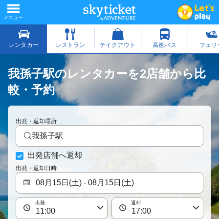
我孫子駅のレンタカーを2店舗から比
較・予約
出発・返却場所
我孫子駅
出発店舗へ返却
出発・返却日時
出発
返却