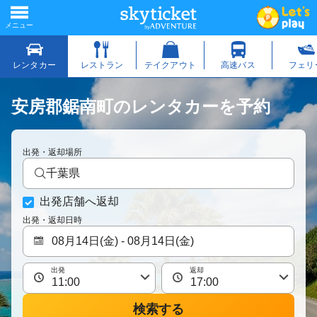
安房郡鋸南町のレンタカーを予約
出発・返却場所
千葉県
出発店舗へ返却
出発・返却日時
出発
返却
検索する