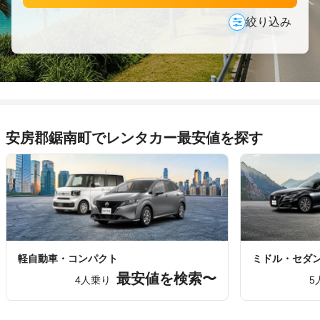
絞り込み
安房郡鋸南町でレンタカー最安値を探す
軽自動車・コンパクト
ミドル・セダ
最安値を検索〜
4人乗り
5