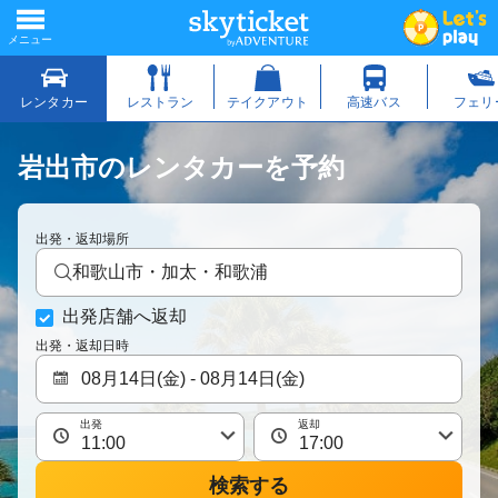
岩出市のレンタカーを予約
出発・返却場所
和歌山市・加太・和歌浦
出発店舗へ返却
出発・返却日時
出発
返却
検索する