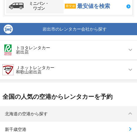
ミニバン・
最安値を検索
最安値
ワゴン
岩出市のレンタカー会社から探す
トヨタレンタカー
岩出店
営業時間
毎日 08:00 ～ 19:00
Ｊネットレンタカー
和歌山岩出店
アクセス
岩出駅より徒歩で約10分（送迎なし）
営業時間
毎日 09:00 ～ 18:30
住所
和歌山県岩出市中島772-1
全国の人気の空港からレンタカーを予約
アクセス
和歌山駅より車で約22分（送迎なし）
店舗詳細
店舗詳細ページはこちら
住所
和歌山県岩出市中島799番地の1
この店舗でレンタカーを探す
北海道の空港から探す
店舗詳細
店舗詳細ページはこちら
新千歳空港
この店舗でレンタカーを探す