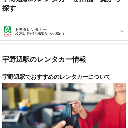
探す
トヨタレンタカー
茨木店(宇野辺駅から600m)
営業時間
毎日 08:00 ～ 20:00
アクセス
茨木駅より徒歩で約8分（送迎なし）
宇野辺駅のレンタカー情報
住所
大阪府茨木市松ヶ本町7-28
店舗詳細
店舗詳細ページはこちら
宇野辺駅でおすすめのレンタカーについて
この店舗でレンタカーを探す