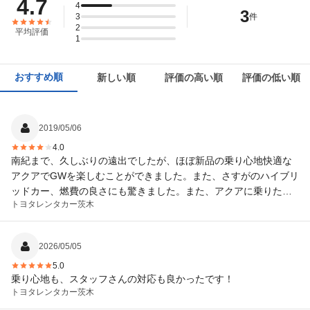
4.7
4
3
3
件
2
平均評価
1
おすすめ順
新しい順
評価の高い順
評価の低い順
2019/05/06
4.0
南紀まで、久しぶりの遠出でしたが、ほぼ新品の乗り心地快適な
アクアでGWを楽しむことができました。また、さすがのハイブリ
ッドカー、燃費の良さにも驚きました。また、アクアに乗りたい
トヨタレンタカー
茨木
です！
2026/05/05
5.0
乗り心地も、スタッフさんの対応も良かったです！
トヨタレンタカー
茨木