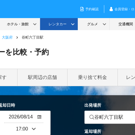
大阪府
谷町六丁目駅
ーを比較・予約
探す
駅周辺の店舗
乗り捨て料金
レ
返却日時
出発場所
谷町六丁目駅
返却場所