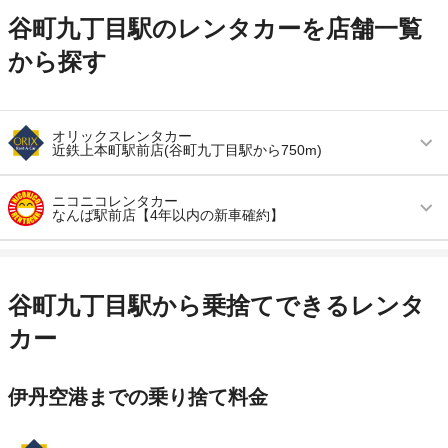
谷町九丁目駅のレンタカーを店舗一覧
から探す
オリックスレンタカー
近鉄上本町駅前店(谷町九丁目駅から750m)
営業時間
毎日 08:00 ～ 20:00
ニコニコレンタカー
なんば駅前店【4年以内の新車確約】
アクセス
大阪上本町駅より徒歩で約7分（送迎なし）
営業時間
毎日 08:00 ～ 21:00
住所
大阪市天王寺区小橋町１４－５２
アクセス
難波（なんば）駅より徒歩で約1分（送迎なし）
店舗詳細
店舗詳細ページはこちら
谷町九丁目駅から乗捨てできるレンタ
住所
大阪府大阪市浪速区難波中1-15-11
カー
この店舗でレンタカーを探す
店舗詳細
店舗詳細ページはこちら
伊丹空港までの乗り捨て料金
この店舗でレンタカーを探す