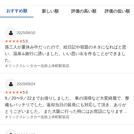
おすすめ順
新しい順
評価の高い順
評価の低い順
2025/08/10
5.0
孫三人が夏休み中だったので、絵日記や宿題のネタになればと思
い、温泉♨️旅行に誘いました。いい思い出を作ることができまし
た。
オリックスレンタカー
近鉄上本町駅前店
2020/09/24
5.0
9／20〜9／22までお借りしました。 車の清掃など大変綺麗で、整
備もバッチリでした。返却当日の延長にも対応して頂き、ありが
とうございました。 また大阪に行った時にはお世話になります。
オリックスレンタカー
近鉄上本町駅前店
ありがとうございました。