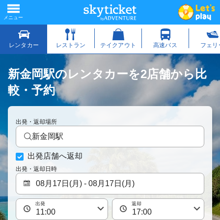
新金岡駅のレンタカーを2店舗から比
較・予約
出発・返却場所
新金岡駅
出発店舗へ返却
出発・返却日時
出発
返却