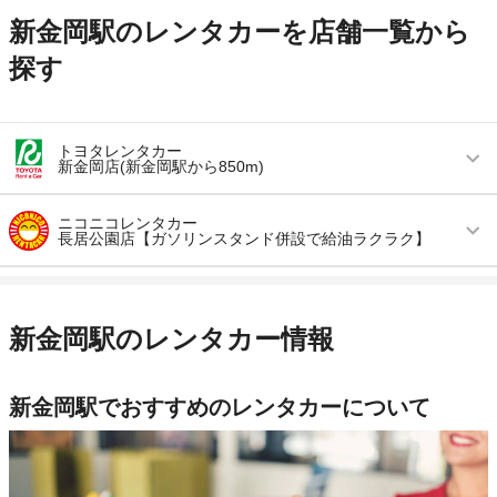
新金岡駅のレンタカーを店舗一覧から
探す
トヨタレンタカー
新金岡店(新金岡駅から850m)
営業時間
(月〜金) 08:00 ～ 18:00 / (土・日・祝) 08:00 ～
ニコニコレンタカー
20:00
長居公園店【ガソリンスタンド併設で給油ラクラク】
アクセス
新金岡駅より徒歩で約10分（送迎なし）
営業時間
毎日 07:00 ～ 23:00
住所
大阪府堺市北区蔵前町2-16-50
アクセス
長居駅より徒歩で約5分（送迎なし）
新金岡駅のレンタカー情報
店舗詳細
店舗詳細ページはこちら
住所
大阪府大阪市住吉区長居東2-2-31
店舗詳細
店舗詳細ページはこちら
新金岡駅でおすすめのレンタカーについて
この店舗でレンタカーを探す
この店舗でレンタカーを探す