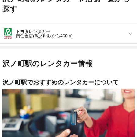
探す
トヨタレンタカー
南住吉店(沢ノ町駅から400m)
営業時間
毎日 08:00 ～ 20:00
アクセス
沢ノ町駅より徒歩で約6分（送迎なし）
沢ノ町駅のレンタカー情報
住所
大阪府大阪市住吉区上住吉1-4-3
店舗詳細
店舗詳細ページはこちら
沢ノ町駅でおすすめのレンタカーについて
この店舗でレンタカーを探す