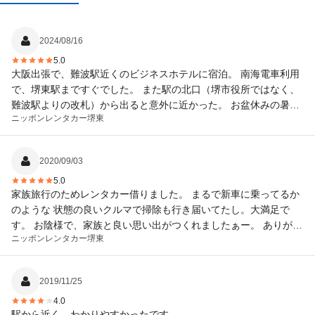
2024/08/16
5.0
大阪出張で、難波駅近くのビジネスホテルに宿泊。 南海電車利用
で、堺東駅まですぐでした。 また駅の北口（堺市役所ではなく、
難波駅よりの改札）から出ると意外に近かった。 お盆休みの暑い
ニッポンレンタカー
堺東
さ中でしたが、スタッフの対応も爽やかで気持ち良かった。 ま
た、利用っせてもらいます。
2020/09/03
5.0
家族旅行のためレンタカー借りました。 まるで新車に乗ってるか
のような 状態の良いクルマで掃除も行き届いてたし。大満足で
す。 お陰様で、家族と良い思い出がつくれましたぁー。 ありがと
ニッポンレンタカー
堺東
うございましたぁ。また使いたいと思いますっ
2019/11/25
4.0
駅から近く、わかりやすかったです。