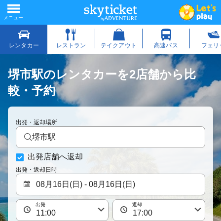
堺市駅のレンタカーを2店舗から比
較・予約
出発・返却場所
堺市駅
出発店舗へ返却
出発・返却日時
出発
返却