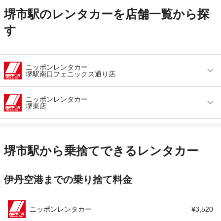
堺市駅のレンタカーを店舗一覧から探
す
ニッポンレンタカー
堺駅南口フェニックス通り店
営業時間
(月〜金) 08:00 ～ 19:00 / (土・日・祝) 09:00 ～
ニッポンレンタカー
18:00
堺東店
アクセス
堺駅より徒歩で約1分（送迎なし）
営業時間
毎日 08:00 ～ 20:00
住所
大阪府堺市堺区竜神橋町１－４－４
アクセス
堺東駅より徒歩で約5分（送迎なし）
堺市駅から乗捨てできるレンタカー
店舗詳細
店舗詳細ページはこちら
住所
大阪府堺市堺区中向陽町2-3-5
伊丹空港までの乗り捨て料金
店舗詳細
店舗詳細ページはこちら
この店舗でレンタカーを探す
この店舗でレンタカーを探す
ニッポンレンタカー
¥3,520