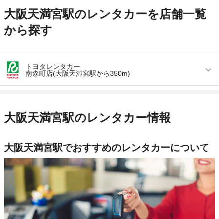
大阪天満宮駅のレンタカーを店舗一覧
から探す
トヨタレンタカー
南森町店(大阪天満宮駅から350m)
営業時間
毎日 08:00 ～ 20:00
アクセス
南森町駅より徒歩で約4分（送迎なし）
大阪天満宮駅のレンタカー情報
住所
大阪市北区天神西町5-17
店舗詳細
店舗詳細ページはこちら
大阪天満宮駅でおすすめのレンタカーについて
この店舗でレンタカーを探す