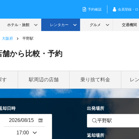
大阪府
平野駅
店舗から比較・予約
探す
駅周辺の店舗
乗り捨て料金
レ
返却日時
出発場所
平野駅
返却場所