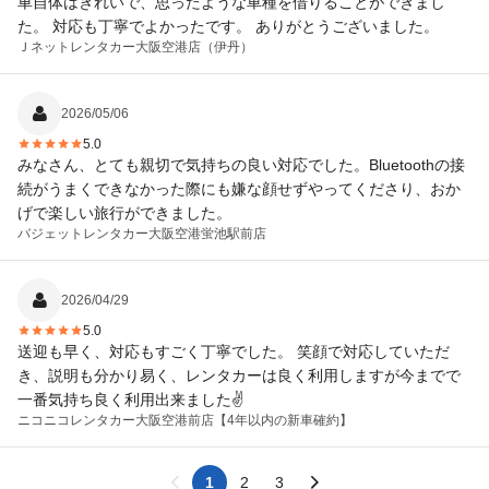
車自体はきれいで、思ったような車種を借りることができまし
た。 対応も丁寧でよかったです。 ありがとうございました。
Ｊネットレンタカー
大阪空港店（伊丹）
2026/05/06
5.0
みなさん、とても親切で気持ちの良い対応でした。Bluetoothの接
続がうまくできなかった際にも嫌な顔せずやってくださり、おか
げで楽しい旅行ができました。
バジェットレンタカー
大阪空港蛍池駅前店
2026/04/29
5.0
送迎も早く、対応もすごく丁寧でした。 笑顔で対応していただ
き、説明も分かり易く、レンタカーは良く利用しますが今までで
一番気持ち良く利用出来ました✌️
ニコニコレンタカー
大阪空港前店【4年以内の新車確約】
1
2
3