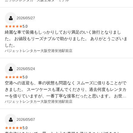
ニッポンレンタカー
大阪空港ターミナル
2026/05/27
5.0
綺麗な車で装備もしっかりしており満足のいく旅行となりまし
た。 お値段もリーズナブルで助かりました。 ありがとうございま
した。
バジェットレンタカー
大阪空港蛍池駅前店
2026/05/24
5.0
空港への送迎も、車の状態も問題なく スムーズに借りることがで
きました。 スーツケースも運んでくださり、過去何度もレンタカ
ーを借りていますが、一番丁寧な接客だったと思います。 お世話
バジェットレンタカー
大阪空港蛍池駅前店
になりました。
2026/05/07
5.0