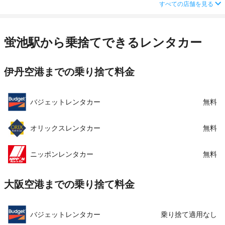
営業時間
毎日 08:00 ～ 20:00
住所
大阪府池田市豊島南1-10-3上田ビル1F
すべての店舗を見る
この店舗でレンタカーを探す
アクセス
伊丹空港(大阪国際空港)より無料送迎車で約10分
店舗詳細
店舗詳細ページはこちら
住所
大阪府豊中市蛍池西町2-14-1
蛍池駅から乗捨てできるレンタカー
この店舗でレンタカーを探す
店舗詳細
店舗詳細ページはこちら
伊丹空港までの乗り捨て料金
この店舗でレンタカーを探す
バジェットレンタカー
無料
オリックスレンタカー
無料
ニッポンレンタカー
無料
大阪空港までの乗り捨て料金
バジェットレンタカー
乗り捨て適用なし