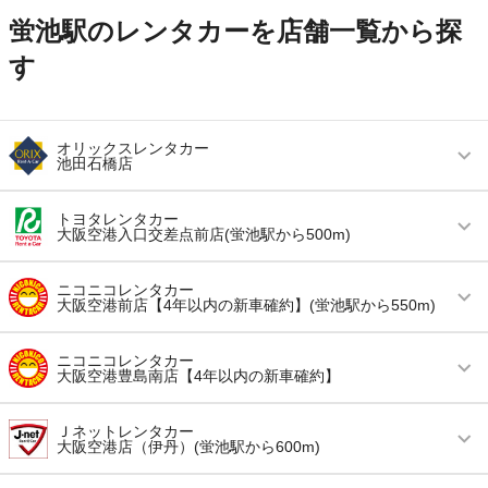
蛍池駅のレンタカーを店舗一覧から探
す
オリックスレンタカー
池田石橋店
営業時間
毎日 08:00 ～ 19:00
トヨタレンタカー
大阪空港入口交差点前店(蛍池駅から500m)
アクセス
石橋阪大前駅より徒歩で約5分（送迎なし）
営業時間
毎日 08:00 ～ 20:00
住所
池田市石橋３－７－１７
ニコニコレンタカー
大阪空港前店【4年以内の新車確約】(蛍池駅から550m)
アクセス
伊丹空港(大阪国際空港)より車で約5分（送迎な
店舗詳細
店舗詳細ページはこちら
し）
営業時間
毎日 08:00 ～ 21:00
ニコニコレンタカー
大阪空港豊島南店【4年以内の新車確約】
住所
豊中市蛍池東町4丁目4番19号
この店舗でレンタカーを探す
アクセス
伊丹空港(大阪国際空港)より無料送迎車で約3分
店舗詳細
店舗詳細ページはこちら
営業時間
毎日 08:00 ～ 20:00
住所
大阪府豊中市蛍池西町1-24-12空港第3ビル101
Ｊネットレンタカー
大阪空港店（伊丹）(蛍池駅から600m)
アクセス
伊丹空港(大阪国際空港)より無料送迎車で約5分
店舗詳細
店舗詳細ページはこちら
この店舗でレンタカーを探す