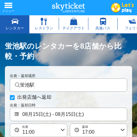
蛍池駅のレンタカーを8店舗から比
較・予約
出発・返却場所
蛍池駅
出発店舗へ返却
出発・返却日時
出発
返却