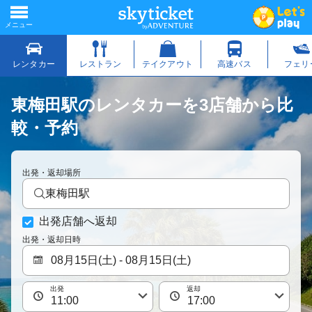
東梅田駅のレンタカーを3店舗から比
較・予約
出発・返却場所
東梅田駅
出発店舗へ返却
出発・返却日時
出発
返却