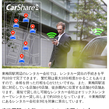
東梅田駅周辺のレンタカー会社では、レンタカー貸出の手続きを平
均10分で完了できます。 繁忙期は最大10分程度かかることもありま
すので、余裕を持った行程を心がけたいですね。 また、東梅田駅送
迎に対応している店舗が0店舗、徒歩圏内に位置する店舗が0店舗あ
ります。 最短で貸し出し可能なレンタカー会社はオリックスレンタ
カーでレンタカー貸し出しまで約10分となっています。 ※東梅田駅
にあるレンタカー会社全3社を対象に算出しています。