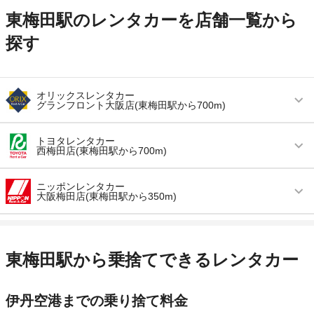
東梅田駅のレンタカーを店舗一覧から
探す
オリックスレンタカー
グランフロント大阪店(東梅田駅から700m)
営業時間
毎日 08:00 ～ 20:00
トヨタレンタカー
西梅田店(東梅田駅から700m)
アクセス
大阪駅より徒歩で約5分（送迎なし）
営業時間
毎日 08:00 ～ 20:00
住所
大阪市北区大深町３－１ グランフロント大阪北
ニッポンレンタカー
大阪梅田店(東梅田駅から350m)
館地下１階
アクセス
西梅田駅より徒歩で約3分（送迎なし）
店舗詳細
店舗詳細ページはこちら
営業時間
毎日 08:00 ～ 20:00
住所
大阪市北区曽根崎新地2-4-11
アクセス
梅田駅より徒歩で約3分（送迎なし）
店舗詳細
店舗詳細ページはこちら
東梅田駅から乗捨てできるレンタカー
この店舗でレンタカーを探す
住所
大阪府大阪市北区芝田１丁目１−４ 阪急ターミ
ナルビル5階（阪急17番街内）
この店舗でレンタカーを探す
伊丹空港までの乗り捨て料金
店舗詳細
店舗詳細ページはこちら