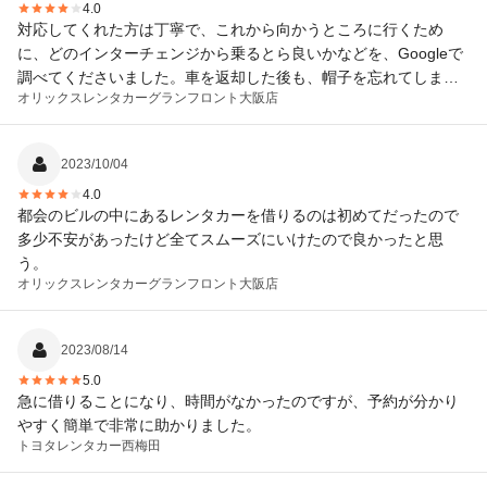
4.0
対応してくれた方は丁寧で、これから向かうところに行くため
に、どのインターチェンジから乗るとら良いかなどを、Googleで
調べてくださいました。車を返却した後も、帽子を忘れてしまっ
オリックスレンタカー
グランフロント大阪店
たのではないかと問い合わせしたところ、すぐ探してくれまし
た。電話での対応でしたが、親切さが伝わってきました。 レンタ
カーを返す際の入り口が、行きとはちがったため見つけにくかっ
2023/10/04
たので、借りる時の説明でしっかりと確認すればよかったと思い
4.0
ました。オリックスレンタカーの返却入り口の看板などがあると
都会のビルの中にあるレンタカーを借りるのは初めてだったので
助かると思います。
多少不安があったけど全てスムーズにいけたので良かったと思
う。
オリックスレンタカー
グランフロント大阪店
2023/08/14
5.0
急に借りることになり、時間がなかったのですが、予約が分かり
やすく簡単で非常に助かりました。
トヨタレンタカー
西梅田