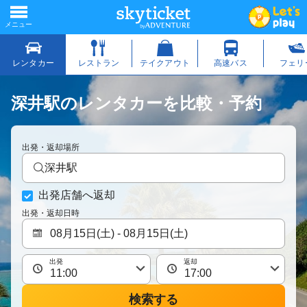
深井駅のレンタカーを比較・予約
出発・返却場所
深井駅
出発店舗へ返却
出発・返却日時
出発
返却
検索する