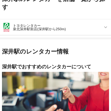
す
トヨタレンタカー
泉北深井駅前店(深井駅から250m)
営業時間
毎日 08:00 ～ 20:00
アクセス
深井駅より徒歩で約4分（送迎なし）
深井駅のレンタカー情報
住所
大阪府堺市中区深井清水町3795
店舗詳細
店舗詳細ページはこちら
深井駅でおすすめのレンタカーについて
この店舗でレンタカーを探す