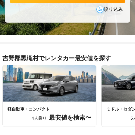
絞り込み
吉野郡黒滝村でレンタカー最安値を探す
軽自動車・コンパクト
ミドル・セダ
最安値を検索〜
4人乗り
5