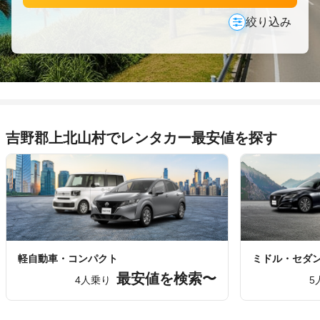
絞り込み
吉野郡上北山村でレンタカー最安値を探す
軽自動車・コンパクト
ミドル・セダ
最安値を検索〜
4人乗り
5